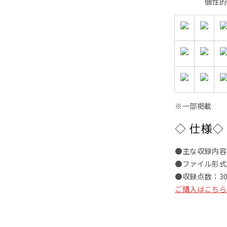
個性的
※一部掲載
◇ 仕様◇
●主な収録内容
●ファイル形式:
●収録点数：3
ご購入はこちら