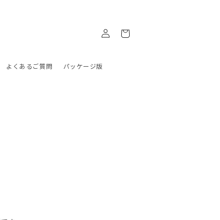
ロ
カ
グ
ー
イ
ト
ン
よくあるご質問
パッケージ版