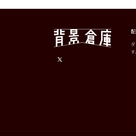
配
ダ
す
X
(Twitter)