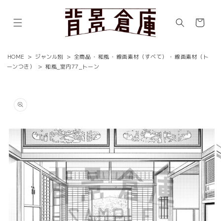
コンテ
ンツに
カ
進む
ー
ト
HOME
>
ジャンル別
>
全商品
・
和風
・
線画素材（すべて）
・
線画素材（ト
ーンつき）
>
和風_室内77_トーン
商品情
報にス
キップ