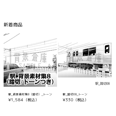
新着商品
駅_背景素材集8（踏切）_トーン
駅_踏切08_トーン
通
¥1,584（税込）
通
¥330（税込）
常
常
価
価