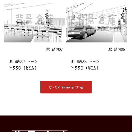
格
格
駅_踏切07_トーン
駅_踏切06_トーン
通
¥330（税込）
通
¥330（税込）
常
常
価
価
格
格
すべてを表示する