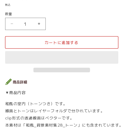
常
税込
価
数量
数
格
量
和
和
風
風
_
_
カートに追加する
室
室
内
内
77_
77_
ト
ト
ー
ー
ン
ン
の
の
数
数
▼商品内容
量
量
を
を
和風の室内（トーンつき）です。
減
増
線画とトーンはレイヤーフォルダで分かれています。
ら
や
clip形式の透過線画はベクターです。
す
す
本素材は「和風_背景素材集28_トーン」にも含まれています。