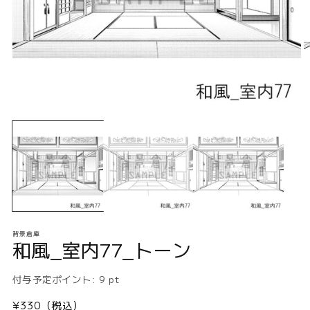
モ
ー
ダ
ル
で
メ
デ
ィ
ア
(1)
(2
背景倉庫
を
和風_室内77_トーン
開
く
付与予定ポイント:
9
pt
通
¥330（税込）