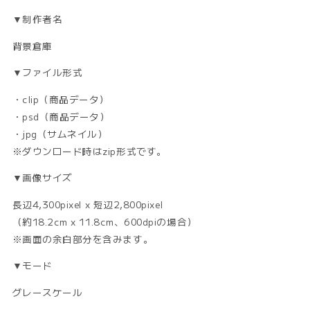
▼制作者名
背景倉庫
▼ファイル形式
・clip（商品データ）
・psd（商品データ）
・jpg（サムネイル）
※ダウンロード時はzip形式です。
▼画像サイズ
長辺4,300pixel x 短辺2,800pixel
（約18.2cm x 11.8cm、600dpiの場合）
※画面の余白部分を含みます。
▼モード
グレースケール