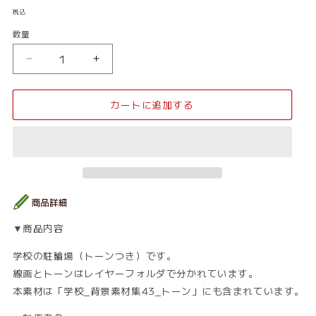
常
税込
価
数量
数
格
量
学
学
校
校
_
_
カートに追加する
駐
駐
輪
輪
場
場
02_
02_
ト
ト
ー
ー
ン
ン
の
の
▼商品内容
数
数
量
量
学校の駐輪場（トーンつき）です。
を
を
線画とトーンはレイヤーフォルダで分かれています。
減
増
本素材は「学校_背景素材集43_トーン」にも含まれています。
ら
や
す
す