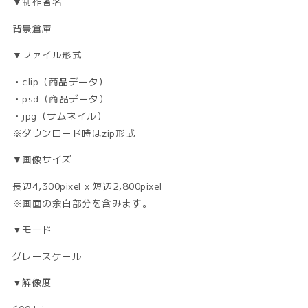
▼制作者名
背景倉庫
▼ファイル形式
・clip（商品データ）
・psd（商品データ）
・jpg（サムネイル）
※ダウンロード時はzip形式
▼画像サイズ
長辺4,300pixel x 短辺2,800pixel
※画面の余白部分を含みます。
▼モード
グレースケール
▼解像度