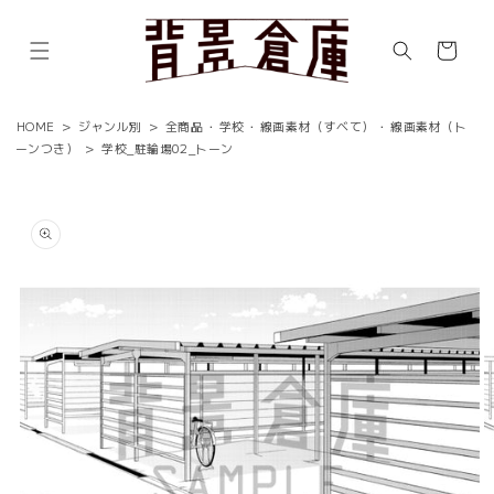
コンテ
ンツに
カ
進む
ー
ト
HOME
>
ジャンル別
>
全商品
・
学校
・
線画素材（すべて）
・
線画素材（ト
ーンつき）
>
学校_駐輪場02_トーン
商品情
報にス
キップ