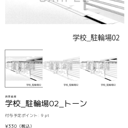
モ
ー
ダ
ル
で
メ
デ
ィ
ア
(1)
(2
背景倉庫
を
学校_駐輪場02_トーン
開
く
付与予定ポイント:
9
pt
通
¥330（税込）