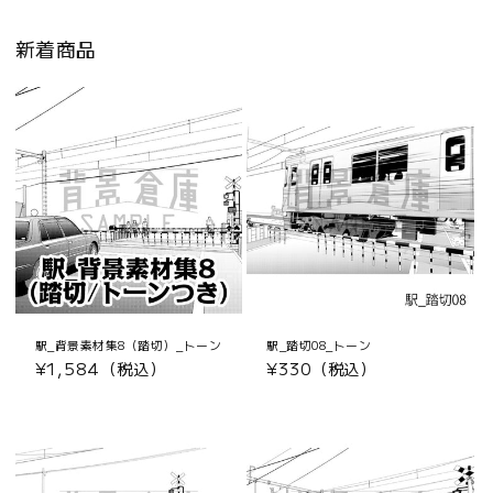
新着商品
駅_背景素材集8（踏切）_トーン
駅_踏切08_トーン
通
¥1,584（税込）
通
¥330（税込）
常
常
価
価
格
格