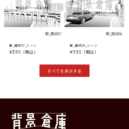
駅_踏切07_トーン
駅_踏切06_トーン
通
¥330（税込）
通
¥330（税込）
常
常
価
価
格
格
すべてを表示する