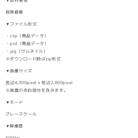
す
す
背景倉庫
▼ファイル形式
・clip（商品データ）
・psd（商品データ）
・jpg（サムネイル）
※ダウンロード時はzip形式
▼画像サイズ
長辺4,300pixel x 短辺2,800pixel
※画面の余白部分を含みます。
▼モード
グレースケール
▼解像度
600dpi