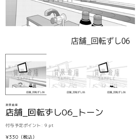
モ
ー
ダ
ル
で
メ
デ
ィ
ア
(1)
(2
背景倉庫
を
店舗_回転ずし06_トーン
開
く
付与予定ポイント:
9
pt
通
¥330（税込）