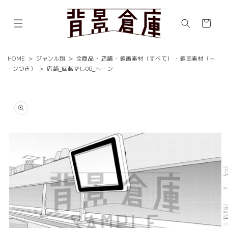
コンテ
ンツに
カ
進む
ー
ト
HOME
>
ジャンル別
>
全商品
・
店舗
・
線画素材（すべて）
・
線画素材（ト
ーンつき）
>
店舗_回転ずし06_トーン
商品情
報にス
キップ