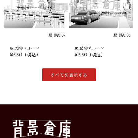
駅_踏切07_トーン
駅_踏切06_トーン
通
¥330（税込）
通
¥330（税込）
常
常
価
価
格
格
すべてを表示する