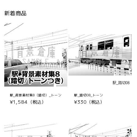
新着商品
駅_背景素材集8（踏切）_トーン
駅_踏切08_トーン
通
¥1,584（税込）
通
¥330（税込）
常
常
価
価
格
格