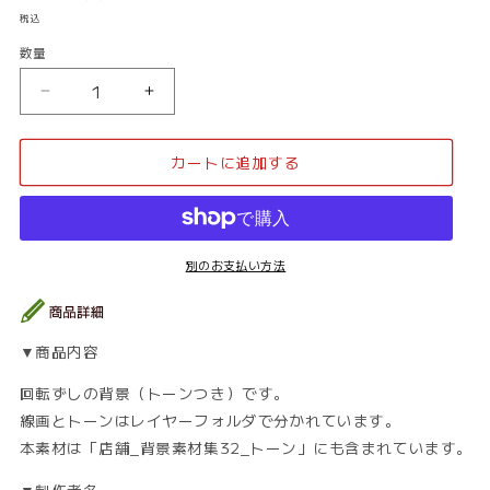
常
税込
価
数量
数
格
量
店
店
舗
舗
_
_
カートに追加する
回
回
転
転
ず
ず
し
し
06_
06_
別のお支払い方法
ト
ト
ー
ー
ン
ン
▼商品内容
の
の
数
数
回転ずしの背景（トーンつき）です。
量
量
線画とトーンはレイヤーフォルダで分かれています。
を
を
本素材は「店舗_背景素材集32_トーン」にも含まれています。
減
増
ら
や
▼制作者名