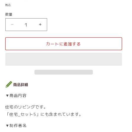
常
税込
価
数量
数
格
量
住
住
宅
宅
_
_
カートに追加する
リ
リ
ビ
ビ
ン
ン
グ
グ
12
12
の
の
数
数
量
量
▼商品内容
を
を
減
増
住宅のリビングです。
ら
や
「住宅_セット5」にも含まれています。
す
す
▼制作者名