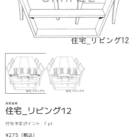
モ
ー
ダ
ル
で
メ
デ
ィ
ア
(1)
(2
背景倉庫
を
住宅_リビング12
開
く
付与予定ポイント:
7
pt
通
¥275（税込）