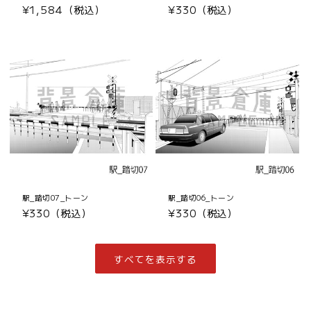
通
¥1,584（税込）
通
¥330（税込）
常
常
価
価
格
格
駅_踏切07_トーン
駅_踏切06_トーン
通
¥330（税込）
通
¥330（税込）
常
常
価
価
格
格
すべてを表示する