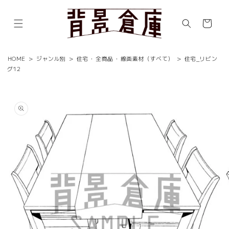
コンテ
ンツに
カ
進む
ー
ト
HOME
>
ジャンル別
>
住宅
・
全商品
・
線画素材（すべて）
>
住宅_リビン
グ12
商品情
報にス
キップ