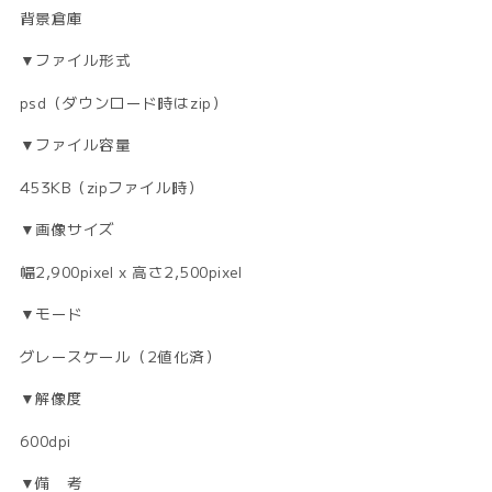
背景倉庫
▼ファイル形式
psd（ダウンロード時はzip）
▼ファイル容量
453KB（zipファイル時）
▼画像サイズ
幅2,900pixel x 高さ2,500pixel
▼モード
グレースケール（2値化済）
▼解像度
600dpi
▼備 考