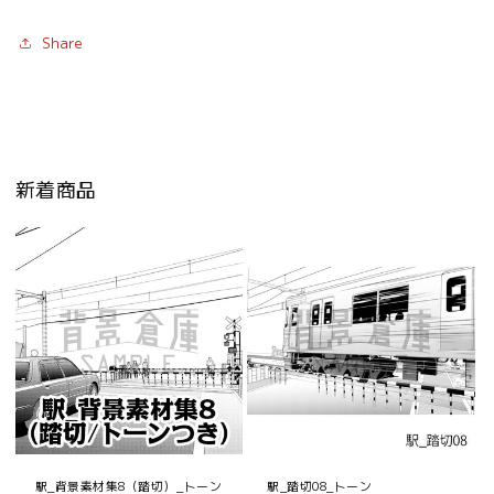
Share
新着商品
駅_背景素材集8（踏切）_トーン
駅_踏切08_トーン