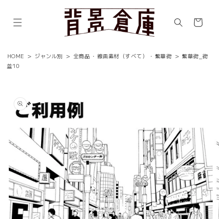
コンテ
ンツに
カ
進む
ー
ト
HOME
>
ジャンル別
>
全商品
・
線画素材（すべて）
・
繁華街
>
繁華街_街
並10
商品情
報にス
キップ