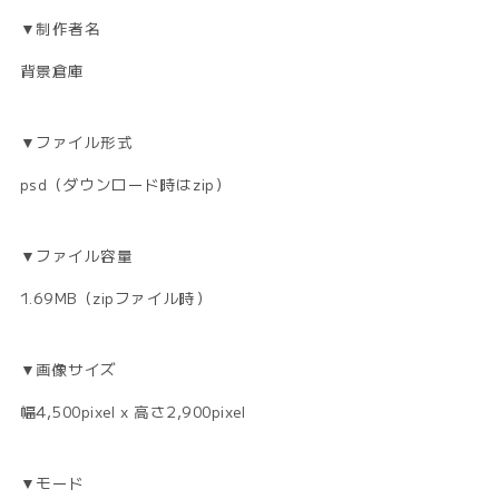
▼制作者名
背景倉庫
▼ファイル形式
psd（ダウンロード時はzip）
▼ファイル容量
1.69MB（zipファイル時）
▼画像サイズ
幅4,500pixel x 高さ2,900pixel
▼モード