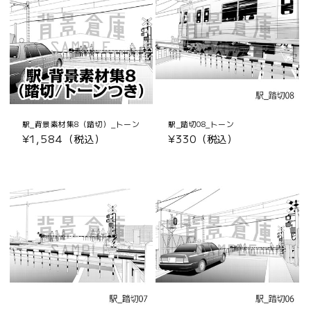
駅_背景素材集8（踏切）_トーン
駅_踏切08_トーン
通
¥1,584（税込）
通
¥330（税込）
常
常
価
価
格
格