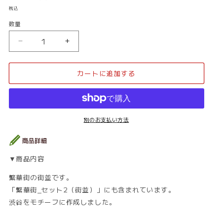
常
税込
価
数量
数
格
量
繁
繁
華
華
街
街
カートに追加する
_
_
街
街
並
並
10
10
の
の
別のお支払い方法
数
数
量
量
を
を
▼商品内容
減
増
ら
や
繁華街の街並です。
す
す
「繁華街_セット2（街並）」にも含まれています。
渋谷をモチーフに作成しました。