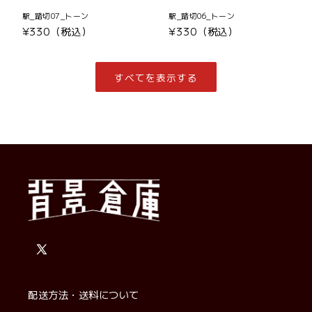
駅_踏切07_トーン
駅_踏切06_トーン
通
¥330（税込）
通
¥330（税込）
常
常
価
価
格
格
すべてを表示する
X
(Twitter)
配送方法・送料について