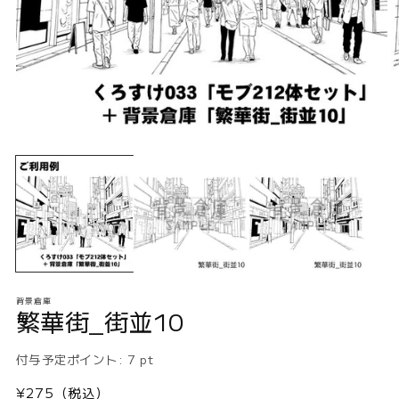
モ
ー
ダ
ル
で
メ
デ
ィ
ア
(1)
(2
背景倉庫
を
繁華街_街並10
開
く
付与予定ポイント:
7
pt
通
¥275（税込）