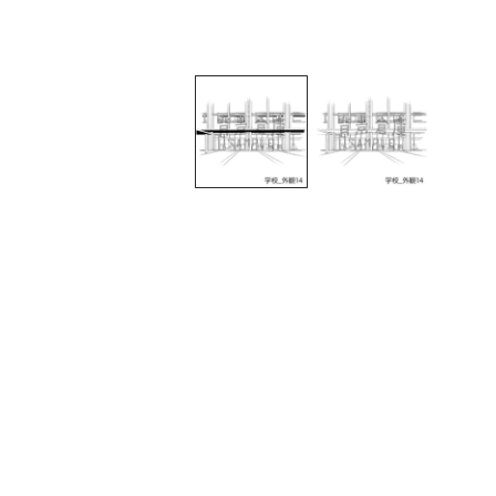
モ
ー
ダ
ル
で
メ
デ
ィ
ア
(1)
を
開
く