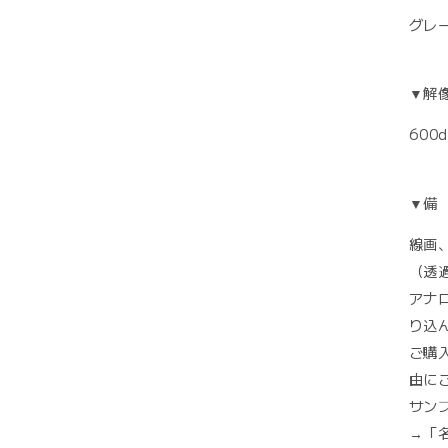
グレ
▼解
600d
▼備
線画
（透
アナロ
り込
ご購
由に
サン
→「