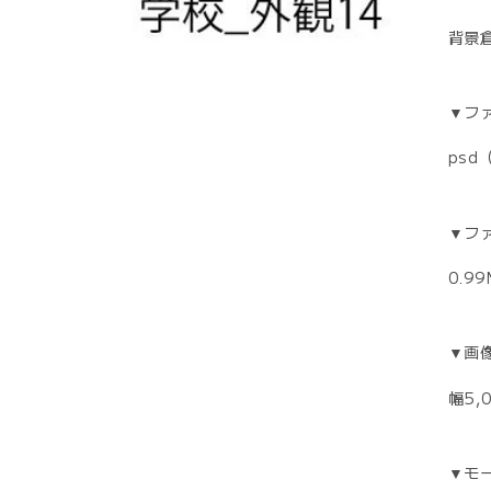
背景
▼フ
psd
▼フ
0.9
▼画
幅5,0
▼モ