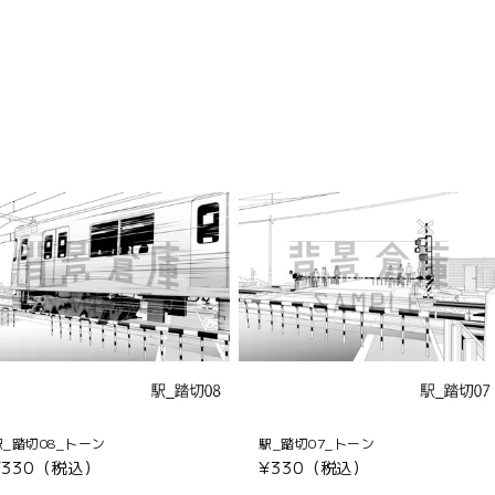
駅_踏切08_トーン
駅_踏切07_トーン
通
¥330（税込）
通
¥330（税込）
常
常