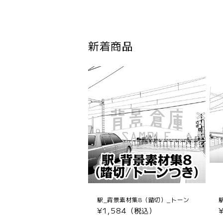
新着商品
駅_背景素材集8（踏切）_トーン
通
¥1,584（税込）
常