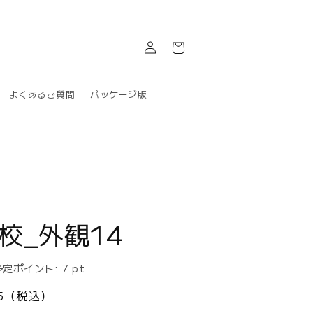
ロ
カ
グ
ー
イ
ト
ン
よくあるご質問
パッケージ版
庫
校_外観14
予定ポイント:
7
pt
75（税込）