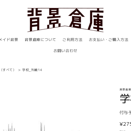
メイド背景
背景倉庫について
ご利用方法
お支払い・ご購入方法
お問い合わせ
（すべて）
>
学校_外観14
背景倉
学
付与
通
¥2
常