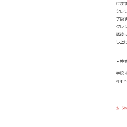
けま
クレ
了後
クレ
認後
し上
▼検
学校 校
appe
Sh