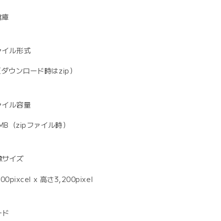
倉庫
ァイル形式
（ダウンロード時はzip）
ァイル容量
9MB（zipファイル時）
像サイズ
00pixcel x 高さ3,200pixel
ード