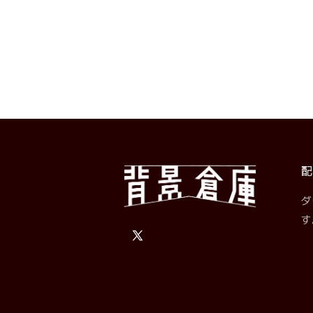
価
格
配
ダ
す
X
(Twitter)