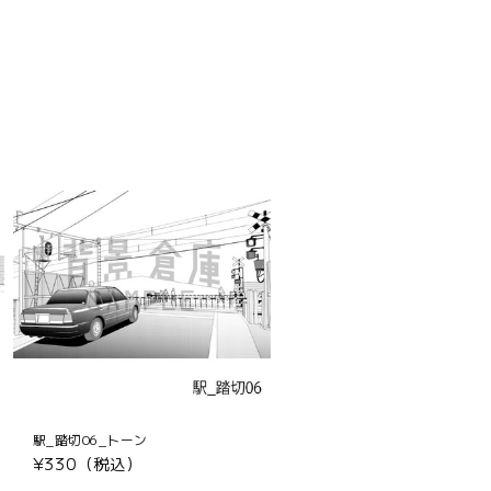
駅_踏切06_トーン
通
¥330（税込）
常