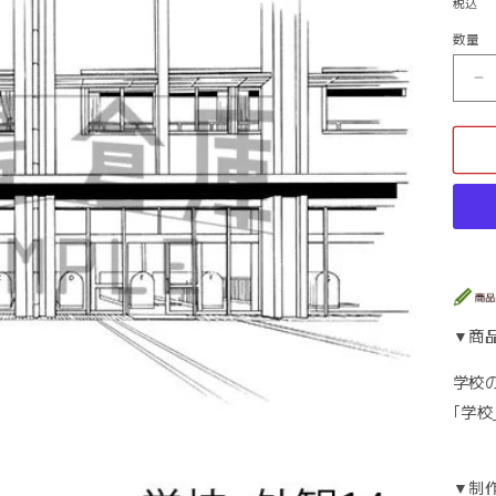
税込
価
数量
数
格
量
学
校
_
外
観
1
の
数
量
を
減
▼商
ら
す
学校
｢学校
▼制