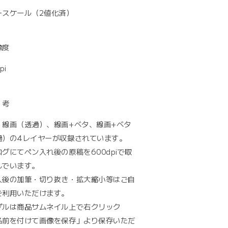
ースケール（2値化済）
像度
pi
 考
、線画（透過）、線画+ベタ、線画+ベタ
過）の4レイヤーが収録されています。
グにてペン入れ後の原稿を600dpiで取
んでいます。
入後の加筆・切り抜き・拡大縮小等はご自
ご利用いただけます。
プルは商品サムネイル上で右クリック
名前を付けて画像を保存」より保存いただ