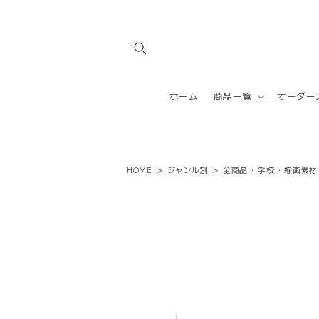
コンテ
ンツに
進む
ホーム
商品一覧
オーダー
HOME
>
ジャンル別
>
全商品
・
学校
・
線画素材
商品情
報にス
キップ