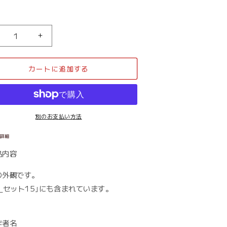
学
校
_
カートに追加する
外
観
4
14
の
数
別のお支払い方法
量
を
増
品内容
や
す
の外観です。
_セット15｣にも含まれています。
作者名