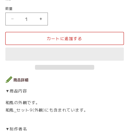
価
数量
数
格
量
和
和
風
風
_
_
カートに追加する
外
外
観
観
11
11
の
の
数
数
量
量
を
を
減
増
▼商品内容
ら
や
す
す
和風の外観です。
和風_セット9(外観)にも含まれています。
▼制作者名