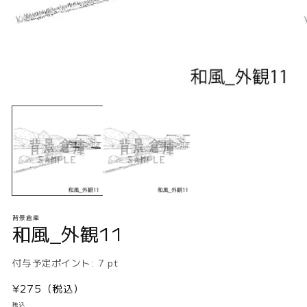
モ
ー
ダ
ル
で
メ
デ
ィ
ア
(1)
(2
背景倉庫
を
和風_外観11
開
く
付与予定ポイント:
7
pt
通
¥275（税込）
常
税込