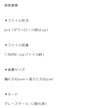
背景倉庫
▼ファイル形式
psd（ダウンロード時はzip）
▼ファイル容量
1.38MB（zipファイル時）
▼画像サイズ
幅4,300pixel x 高さ2,300pixel
▼モード
グレースケール（2値化済）