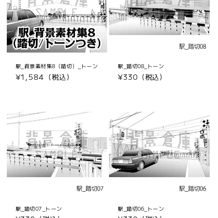
駅_背景素材集8（踏切）_トーン
駅_踏切08_トーン
通
¥1,584（税込）
通
¥330（税込）
常
常
価
価
格
格
駅_踏切07_トーン
駅_踏切06_トーン