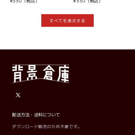
通
¥330（税込）
通
¥330（税込）
常
常
価
価
格
格
すべてを表示する
X
(Twitter)
配送方法・送料について
ダウンロード販売のため不要です。