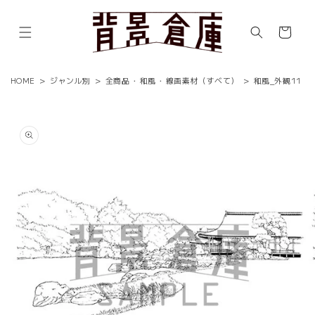
コンテ
ンツに
カ
進む
ー
ト
HOME
>
ジャンル別
>
全商品
・
和風
・
線画素材（すべて）
>
和風_外観11
商品情
報にス
キップ