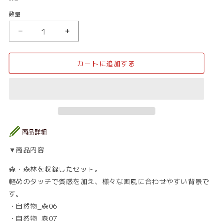
価
数量
数
格
量
自
自
然
然
物
物
カートに追加する
_
_
セ
セ
ッ
ッ
ト
ト
3（森）
3（森）
の
の
数
数
量
量
▼商品内容
を
を
減
増
森・森林を収録したセット。
ら
や
軽めのタッチで質感を加え、様々な画風に合わせやすい背景で
す
す
す。
・自然物_森06
・自然物_森07