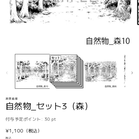
モ
ー
ダ
ル
で
メ
デ
ィ
ア
背景倉庫
(1)
(2
自然物_セット3（森）
を
開
く
付与予定ポイント:
30
pt
通
¥1,100（税込）
常
税込