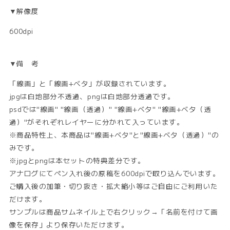
▼解像度
600dpi
▼備 考
「線画」と「線画+ベタ」が収録されています。
jpgは白地部分不透過、pngは白地部分透過です。
psdでは"線画" "線画（透過）" "線画+ベタ" "線画+ベタ（透
過）"がそれぞれレイヤーに分かれて入っています。
※商品特性上、本商品は"線画+ベタ"と"線画+ベタ（透過）"の
みです。
※jpgとpngは本セットの特典差分です。
アナログにてペン入れ後の原稿を600dpiで取り込んでいます。
ご購入後の加筆・切り抜き・拡大縮小等はご自由にご利用いた
だけます。
サンプルは商品サムネイル上で右クリック→「名前を付けて画
像を保存」より保存いただけます。