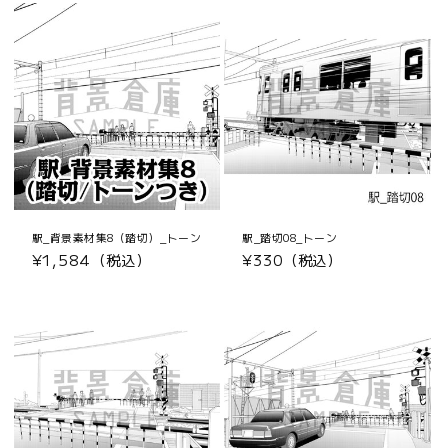
駅_背景素材集8（踏切）_トーン
駅_踏切08_トーン
通
¥1,584（税込）
通
¥330（税込）
常
常
価
価
格
格