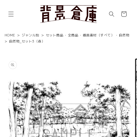
コンテ
ンツに
カ
進む
ー
ト
HOME
>
ジャンル別
>
セット商品
・
全商品
・
線画素材（すべて）
・
自然物
>
自然物_セット3（森）
商品情
報にス
キップ