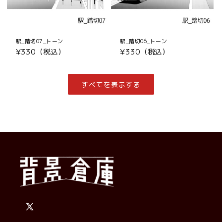
駅_踏切07_トーン
駅_踏切06_トーン
通
¥330（税込）
通
¥330（税込）
常
常
価
価
格
格
すべてを表示する
X