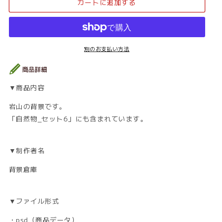
カートに追加する
_
_
岩
岩
山
山
03
03
の
の
別のお支払い方法
数
数
量
量
を
を
▼商品内容
減
増
ら
や
岩山の背景です。
す
す
「自然物_セット6」にも含まれています。
▼制作者名
背景倉庫
▼ファイル形式
・psd（商品データ）