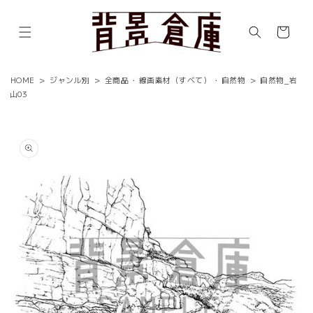
コンテ
ンツに
カ
進む
ー
ト
HOME
>
ジャンル別
>
全商品
・
線画素材（すべて）
・
自然物
>
自然物_岩
山03
商品情
報にス
キップ