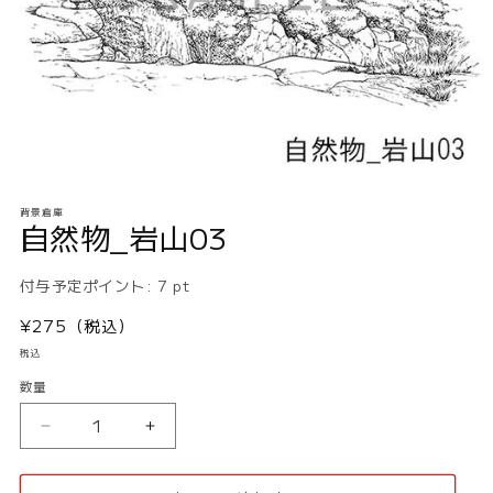
モ
ー
背景倉庫
自然物_岩山03
ダ
ル
で
付与予定ポイント:
7
pt
メ
デ
通
¥275（税込）
ィ
ア
常
税込
(1)
価
を
数量
数
格
開
量
く
自
自
然
然
物
物