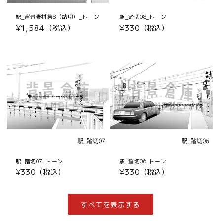
駅_背景素材集8（踏切）_トーン
駅_踏切08_トーン
通
¥1,584（税込）
通
¥330（税込）
常
常
価
価
格
格
駅_踏切07_トーン
駅_踏切06_トーン
通
¥330（税込）
通
¥330（税込）
常
常
価
価
格
格
すべてを表示する