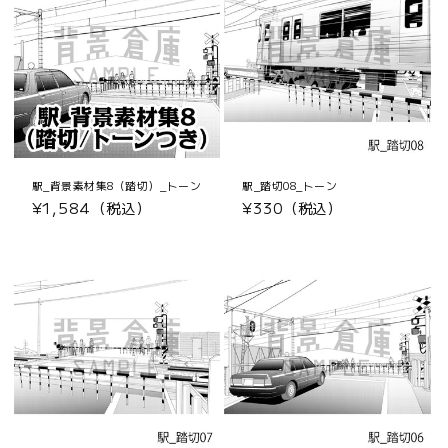
駅_背景素材集8（踏切）_トーン
駅_踏切08_トーン
通
¥1,584（税込）
通
¥330（税込）
常
常
価
価
格
格