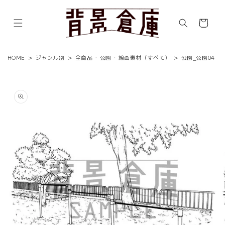
コンテ
ンツに
カ
進む
ー
ト
HOME
>
ジャンル別
>
全商品
・
公園
・
線画素材（すべて）
>
公園_公園04
商品情
報にス
キップ