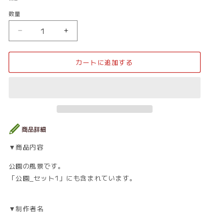
価
数量
数
格
量
公
公
園
園
_
_
カートに追加する
公
公
園
園
04
04
の
の
数
数
量
量
を
を
減
増
▼商品内容
ら
や
す
す
公園の風景です。
「公園_セット1」にも含まれています。
▼制作者名