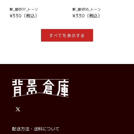
駅_踏切07_トーン
駅_踏切06_トーン
通
¥330（税込）
通
¥330（税込）
常
常
価
価
格
格
すべてを表示する
X
(Twitter)
配送方法・送料について