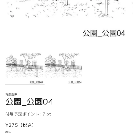
モ
ー
ダ
ル
で
メ
デ
ィ
ア
(1)
(2
背景倉庫
を
公園_公園04
開
く
付与予定ポイント:
7
pt
通
¥275（税込）
常
税込