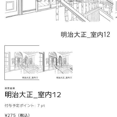
モ
ー
ダ
ル
で
メ
デ
ィ
ア
(1)
(2
背景倉庫
を
明治大正_室内12
開
く
付与予定ポイント:
7
pt
通
¥275（税込）