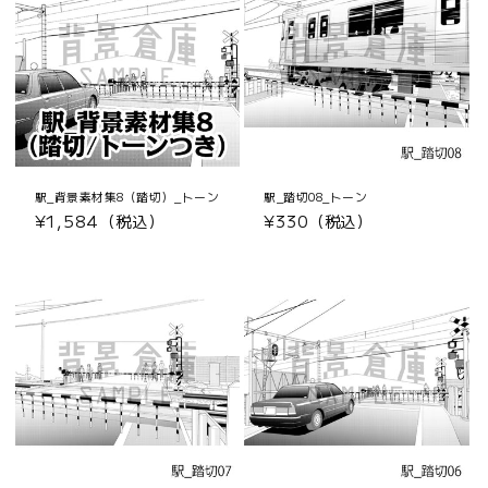
駅_背景素材集8（踏切）_トーン
駅_踏切08_トーン
通
¥1,584（税込）
通
¥330（税込）
常
常
価
価
格
格