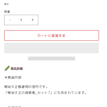
常
税込
価
数量
数
格
量
明
明
治
治
大
大
カートに追加する
正
正
_
_
室
室
内
内
12
12
の
の
数
数
量
量
▼商品内容
を
を
減
増
明治大正風建物の室内です。
ら
や
「明治大正の背景集_セット7」にも含まれています。
す
す