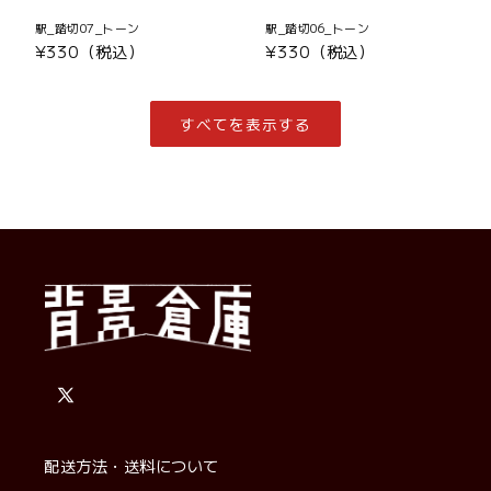
駅_踏切07_トーン
駅_踏切06_トーン
通
¥330（税込）
通
¥330（税込）
常
常
価
価
格
格
すべてを表示する
X
(Twitter)
配送方法・送料について