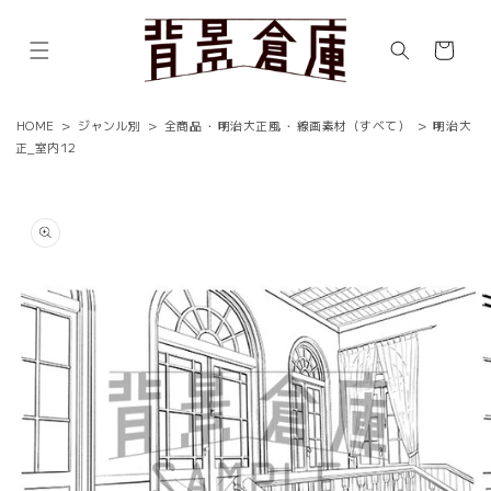
コンテ
ンツに
カ
進む
ー
ト
HOME
>
ジャンル別
>
全商品
・
明治大正風
・
線画素材（すべて）
>
明治大
正_室内12
商品情
報にス
キップ