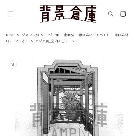
コンテ
ンツに
カ
進む
ー
ト
HOME
>
ジャンル別
>
アジア風
・
全商品
・
線画素材（すべて）
・
線画素材
（トーンつき）
>
アジア風_室内02_トーン
商品情
報にス
キップ