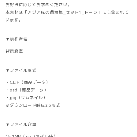
す
す
お好みに応じてお求めください。
本素材は「アジア風の背景集_セット1_トーン」にも含まれて
います。
▼制作者名
背景倉庫
▼ファイル形式
・CLIP（商品データ）
・psd（商品データ）
・jpg（サムネイル）
※ダウンロード時はzip形式
▼ファイル容量
15.1MB（zipファイル時）