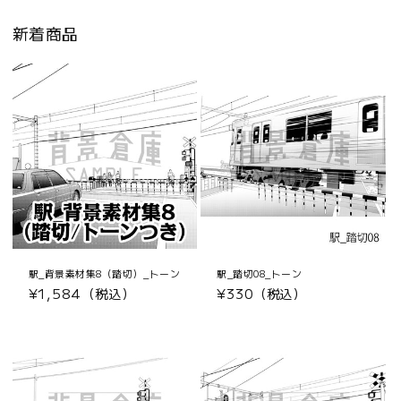
新着商品
駅_背景素材集8（踏切）_トーン
駅_踏切08_トーン
通
¥1,584（税込）
通
¥330（税込）
常
常
価
価
格
格