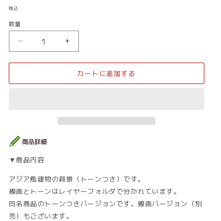
常
税込
価
数量
数
格
量
ア
ア
ジ
ジ
ア
ア
カートに追加する
風
風
_
_
室
室
内
内
02_
02_
ト
ト
ー
ー
ン
ン
▼商品内容
の
の
数
数
アジア風建物の背景（トーンつき）です。
量
量
線画とトーンはレイヤーフォルダで分かれています。
を
を
同名商品のトーンつきバージョンです。線画バージョン（別
減
増
売）もございます。
ら
や