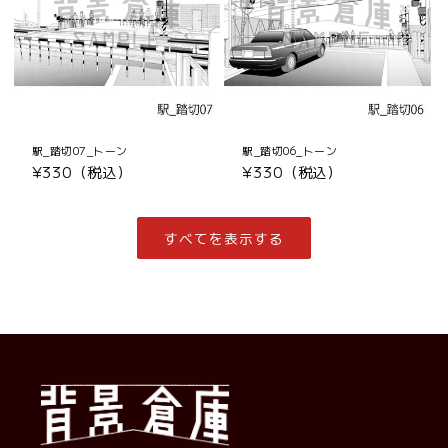
駅_踏切07_トーン
駅_踏切06_トーン
通
¥330（税込）
通
¥330（税込）
常
常
価
価
格
格
すべてを表示する