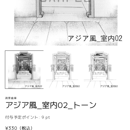
モ
ー
ダ
ル
で
メ
デ
ィ
ア
(1)
(2
背景倉庫
を
アジア風_室内02_トーン
開
く
付与予定ポイント:
9
pt
通
¥330（税込）