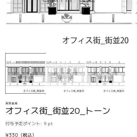
モ
ー
ダ
ル
で
メ
デ
ィ
ア
(1)
(2
背景倉庫
を
オフィス街_街並20_トーン
開
く
付与予定ポイント:
9
pt
通
¥330（税込）