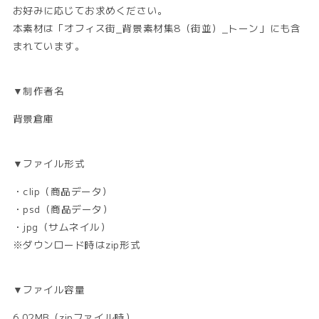
ら
や
お好みに応じてお求めください。
す
す
本素材は「オフィス街_背景素材集8（街並）_トーン」にも含
まれています。
▼制作者名
背景倉庫
▼ファイル形式
・clip（商品データ）
・psd（商品データ）
・jpg（サムネイル）
※ダウンロード時はzip形式
▼ファイル容量
6.02MB（zipファイル時）