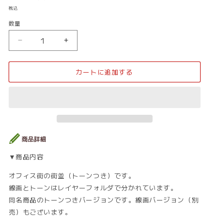
常
税込
価
数量
数
格
量
オ
オ
フ
フ
ィ
ィ
カートに追加する
ス
ス
街
街
_
_
街
街
並
並
20_
20_
ト
ト
ー
ー
▼商品内容
ン
ン
の
の
オフィス街の街並（トーンつき）です。
数
数
線画とトーンはレイヤーフォルダで分かれています。
量
量
同名商品のトーンつきバージョンです。線画バージョン（別
を
を
売）もございます。
減
増