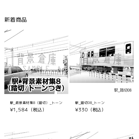
新着商品
駅_背景素材集8（踏切）_トーン
駅_踏切08_トーン
通
¥1,584（税込）
通
¥330（税込）
常
常
価
価
格
格