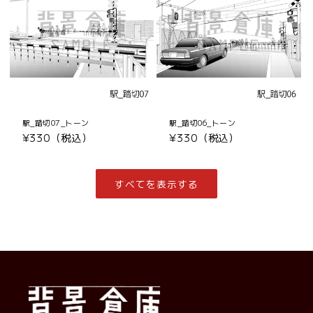
駅_踏切07_トーン
駅_踏切06_トーン
通
¥330（税込）
通
¥330（税込）
常
常
価
価
格
格
すべてを表示する