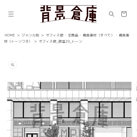
コンテ
ンツに
カ
進む
ー
ト
HOME
>
ジャンル別
>
オフィス街
・
全商品
・
線画素材（すべて）
・
線画素
材（トーンつき）
>
オフィス街_街並20_トーン
商品情
報にス
キップ