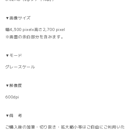
▼画像サイズ
幅4,300 pixelx高さ2,700 pixel
※画面の余白部分を含みます。
▼モード
グレースケール
▼解像度
600dpi
▼備 考
ご購入後の加筆・切り抜き・拡大縮小等はご自由にご利用いた