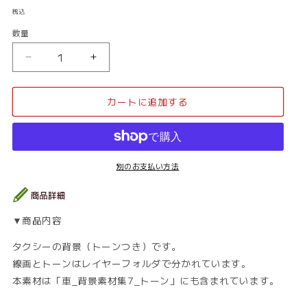
常
税込
価
数量
数
格
量
車
車
_
_
タ
タ
カートに追加する
ク
ク
シ
シ
ー
ー
04_
04_
ト
ト
別のお支払い方法
ー
ー
ン
ン
の
の
▼商品内容
数
数
量
量
タクシーの背景（トーンつき）です。
を
を
線画とトーンはレイヤーフォルダで分かれています。
減
増
本素材は「車_背景素材集7_トーン」にも含まれています。
ら
や
す
す