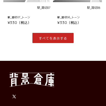
駅_踏切07_トーン
駅_踏切06_トーン
通
¥330（税込）
通
¥330（税込）
常
常
価
価
格
格
すべてを表示する
X
(Twitter)