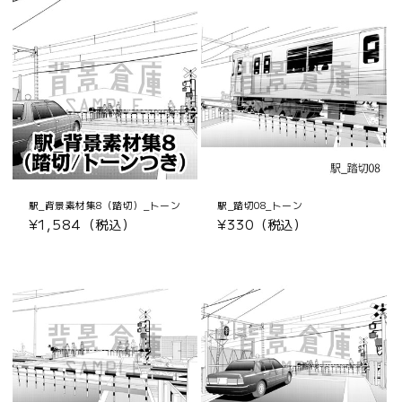
駅_背景素材集8（踏切）_トーン
駅_踏切08_トーン
通
¥1,584（税込）
通
¥330（税込）
常
常
価
価
格
格