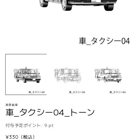
モ
ー
ダ
ル
で
メ
デ
ィ
ア
(1)
(2
背景倉庫
を
車_タクシー04_トーン
開
く
付与予定ポイント:
9
pt
通
¥330（税込）