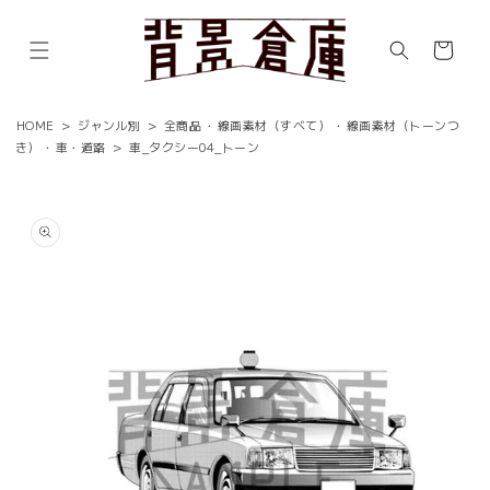
コンテ
ンツに
カ
進む
ー
ト
HOME
>
ジャンル別
>
全商品
・
線画素材（すべて）
・
線画素材（トーンつ
き）
・
車・道路
>
車_タクシー04_トーン
商品情
報にス
キップ