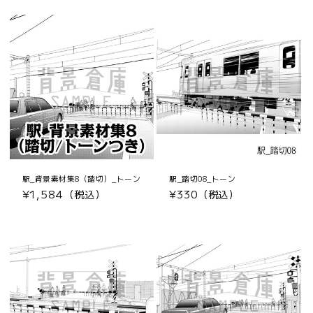
駅_背景素材集8（踏切）_トーン
駅_踏切08_トーン
通
¥1,584（税込）
通
¥330（税込）
常
常
価
価
格
格