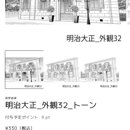
モ
ー
ダ
ル
で
メ
デ
ィ
ア
(1)
(2
背景倉庫
を
明治大正_外観32_トーン
開
く
付与予定ポイント:
9
pt
通
¥330（税込）