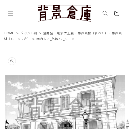
コンテ
ンツに
カ
進む
ー
ト
HOME
>
ジャンル別
>
全商品
・
明治大正風
・
線画素材（すべて）
・
線画素
材（トーンつき）
>
明治大正_外観32_トーン
商品情
報にス
キップ