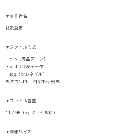
す
す
▼制作者名
背景倉庫
▼ファイル形式
・clip（商品データ）
・psd（商品データ）
・jpg（サムネイル）
※ダウンロード時はzip形式
▼ファイル容量
11.7MB（zipファイル時）
▼画像サイズ