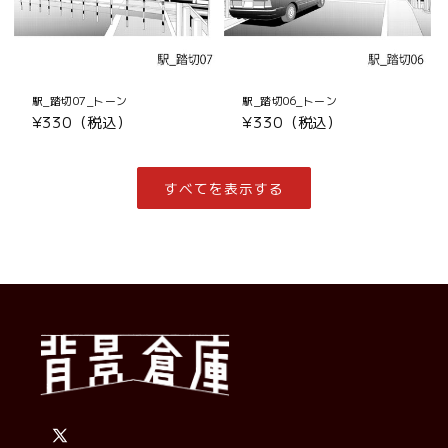
駅_踏切07_トーン
駅_踏切06_トーン
通
¥330（税込）
通
¥330（税込）
常
常
価
価
格
格
すべてを表示する
X