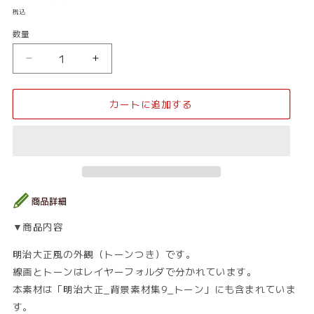
常
税込
価
数量
数
格
量
明
明
治
治
大
大
カートに追加する
正
正
_
_
外
外
観
観
32_
32_
ト
ト
ー
ー
ン
ン
▼商品内容
の
の
数
数
明治大正風の外観（トーンつき）です。
量
量
線画とトーンはレイヤーフォルダで分かれています。
を
を
本素材は「明治大正_背景素材集9_トーン」にも含まれていま
減
増
す。
ら
や