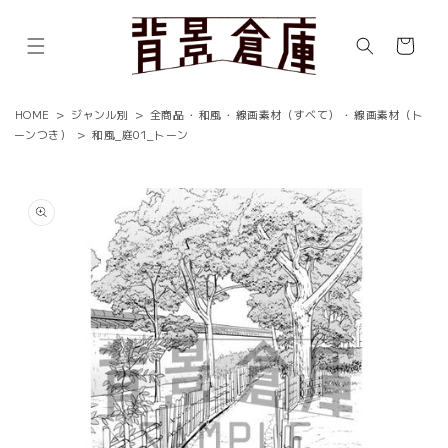
コンテ
ンツに
カ
進む
ー
ト
HOME
>
ジャンル別
>
全商品
・
和風
・
線画素材（すべて）
・
線画素材（ト
ーンつき）
>
和風_庭01_トーン
商品情
報にス
キップ