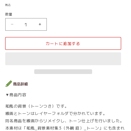
常
税込
価
数量
数
格
量
和
和
風
風
_
_
カートに追加する
庭
庭
01_
01_
ト
ト
ー
ー
ン
ン
の
の
数
数
量
量
▼商品内容
を
を
減
増
和風の背景（トーンつき）です。
ら
や
線画とトーンはレイヤーフォルダで分かれています。
す
す
同名商品を線画からリメイクし、トーン仕上げを行いました。
本素材は「和風_背景素材集3（外観 庭）_トーン」にも含まれ