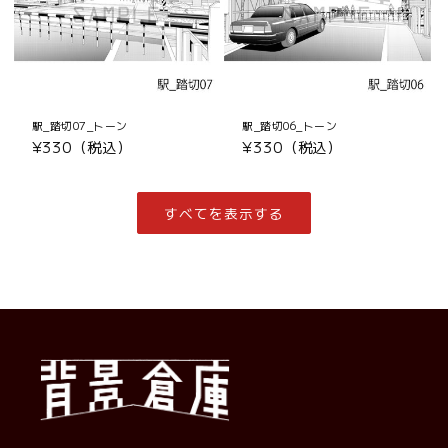
駅_踏切07_トーン
駅_踏切06_トーン
通
¥330（税込）
通
¥330（税込）
常
常
価
価
格
格
すべてを表示する