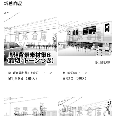
新着商品
駅_背景素材集8（踏切）_トーン
駅_踏切08_トーン
通
¥1,584（税込）
通
¥330（税込）
常
常
価
価
格
格