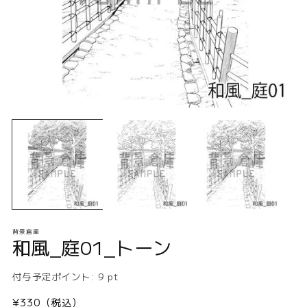
モ
ー
ダ
ル
で
メ
デ
ィ
ア
(1)
(2
背景倉庫
を
和風_庭01_トーン
開
く
付与予定ポイント:
9
pt
通
¥330（税込）