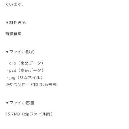
ています。
▼制作者名
背景倉庫
▼ファイル形式
・clip（商品データ）
・psd（商品データ）
・jpg（サムネイル）
※ダウンロード時はzip形式
▼ファイル容量
13.7MB（zipファイル時）