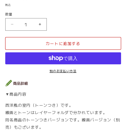
常
税込
価
数量
数
格
量
西
西
洋
洋
風
風
カートに追加する
_
_
室
室
内
内
26_
26_
ト
ト
別のお支払い方法
ー
ー
ン
ン
の
の
▼商品内容
数
数
量
量
西洋風の室内（トーンつき）です。
を
を
線画とトーンはレイヤーフォルダで分かれています。
減
増
同名商品のトーンつきバージョンです。線画バージョン（別
ら
や
売）もございます。
す
す