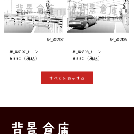
駅_踏切07_トーン
駅_踏切06_トーン
通
¥330（税込）
通
¥330（税込）
常
常
価
価
格
格
すべてを表示する