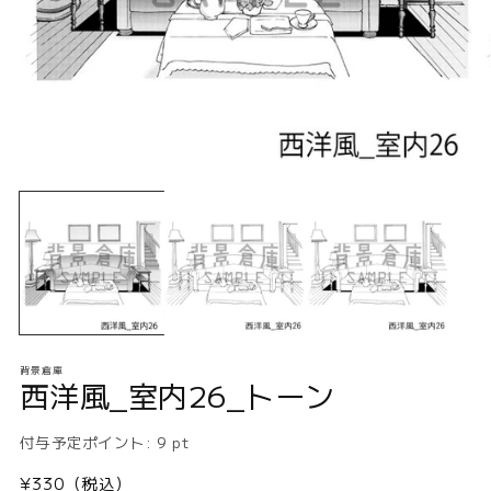
モ
ー
ダ
ル
で
メ
デ
ィ
ア
(1)
(2
背景倉庫
を
西洋風_室内26_トーン
開
く
付与予定ポイント:
9
pt
通
¥330（税込）