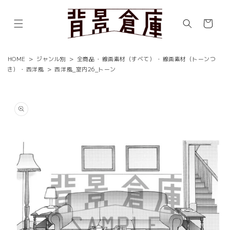
コンテ
ンツに
カ
進む
ー
ト
HOME
>
ジャンル別
>
全商品
・
線画素材（すべて）
・
線画素材（トーンつ
き）
・
西洋風
>
西洋風_室内26_トーン
商品情
報にス
キップ