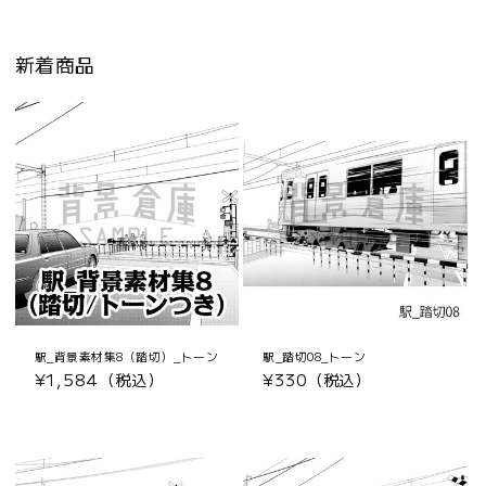
新着商品
駅_背景素材集8（踏切）_トーン
駅_踏切08_トーン
通
¥1,584（税込）
通
¥330（税込）
常
常
価
価
格
格