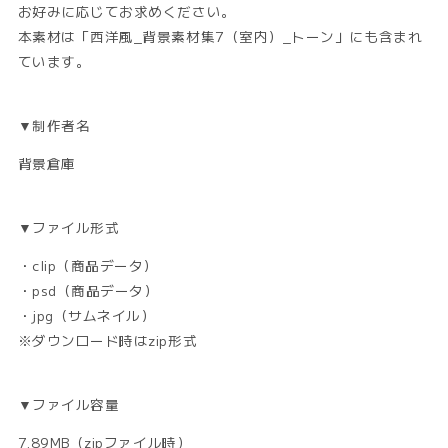
お好みに応じてお求めください。
本素材は「西洋風_背景素材集7（室内）_トーン」にも含まれ
ています。
▼制作者名
背景倉庫
▼ファイル形式
・clip（商品データ）
・psd（商品データ）
・jpg（サムネイル）
※ダウンロード時はzip形式
▼ファイル容量
7.89MB（zipファイル時）