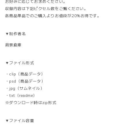
お好みに応じてお求めください。
数
数
量
量
収録内容は下記ピクセル数をご覧ください。
を
を
各商品単品でのご購入よりお値段が20%お得です。
減
増
ら
や
す
す
▼制作者名
背景倉庫
▼ファイル形式
・clip（商品データ）
・psd（商品データ）
・jpg（サムネイル）
・txt（readme）
※ダウンロード時はzip形式
▼ファイル容量