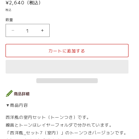
通
¥2,640（税込）
常
税込
価
数量
数
格
量
西
西
洋
洋
風
風
カートに追加する
_
_
背
背
景
景
素
素
材
材
集
集
7（室
7（室
内）
内）
▼商品内容
_
_
ト
ト
西洋風の室内セット（トーンつき）です。
ー
ー
線画とトーンはレイヤーフォルダで分かれています。
ン
ン
「西洋風_セット7（室内）」のトーンつきバージョンです。
の
の