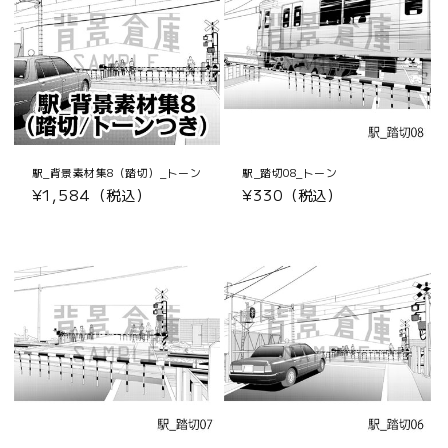
駅_背景素材集8（踏切）_トーン
駅_踏切08_トーン
通
¥1,584（税込）
通
¥330（税込）
常
常
価
価
格
格