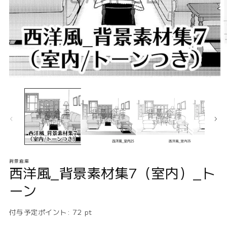
モ
ー
ダ
ル
で
メ
デ
ィ
ア
背景倉庫
(1)
(2
西洋風_背景素材集7（室内）_ト
を
開
ーン
く
付与予定ポイント:
72
pt