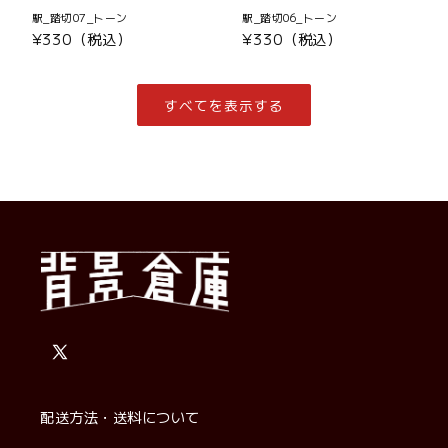
駅_踏切07_トーン
駅_踏切06_トーン
通
¥330（税込）
通
¥330（税込）
常
常
価
価
格
格
すべてを表示する
X
(Twitter)
配送方法・送料について