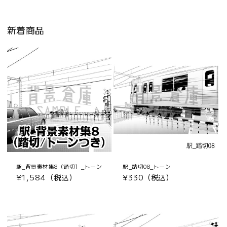
新着商品
駅_背景素材集8（踏切）_トーン
駅_踏切08_トーン
通
¥1,584（税込）
通
¥330（税込）
常
常
価
価
格
格