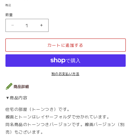
常
税込
価
数量
数
格
量
住
住
宅
宅
_
_
カートに追加する
リ
リ
ビ
ビ
ン
ン
グ
グ
02_
02_
別のお支払い方法
ト
ト
ー
ー
ン
ン
▼商品内容
の
の
数
数
住宅の部屋（トーンつき）です。
量
量
線画とトーンはレイヤーフォルダで分かれています。
を
を
同名商品のトーンつきバージョンです。線画バージョン（別
減
増
売）もございます。
ら
や