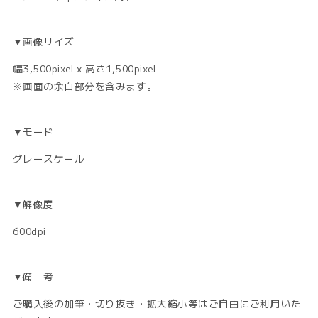
▼画像サイズ
幅3,500pixel x 高さ1,500pixel
※画面の余白部分を含みます。
▼モード
グレースケール
▼解像度
600dpi
▼備 考
ご購入後の加筆・切り抜き・拡大縮小等はご自由にご利用いた