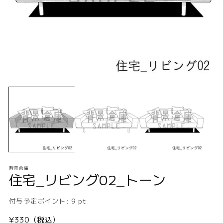
モ
ー
ダ
ル
で
メ
デ
ィ
ア
(1)
(2
背景倉庫
を
住宅_リビング02_トーン
開
く
付与予定ポイント:
9
pt
通
¥330（税込）