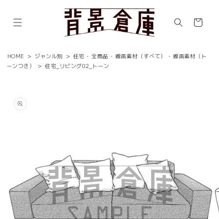
コンテ
ンツに
カ
進む
ー
ト
HOME
>
ジャンル別
>
住宅
・
全商品
・
線画素材（すべて）
・
線画素材（ト
ーンつき）
>
住宅_リビング02_トーン
商品情
報にス
キップ