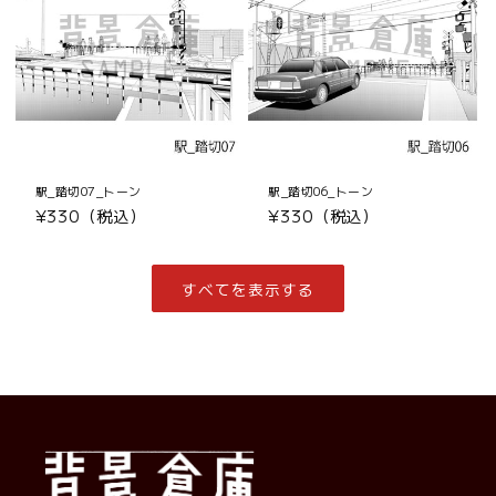
駅_踏切07_トーン
駅_踏切06_トーン
通
¥330（税込）
通
¥330（税込）
常
常
価
価
格
格
すべてを表示する