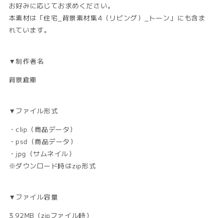
お好みに応じてお求めください。
す
す
本素材は「住宅_背景素材集4（リビング）_トーン」にも含ま
れています。
▼制作者名
背景倉庫
▼ファイル形式
・clip（商品データ）
・psd（商品データ）
・jpg（サムネイル）
※ダウンロード時はzip形式
▼ファイル容量
3.92MB（zipファイル時）