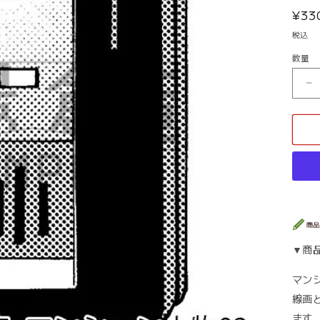
通
¥3
常
税込
価
数量
数
格
量
住
宅
_
マ
ン
シ
ョ
ン
小
物
0
▼商
ト
ー
マン
ン
線画
の
ます