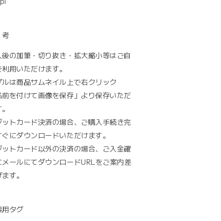
pi
 考
入後の加筆・切り抜き・拡大縮小等はご自
ご利用いただけます。
プルは商品サムネイル上で右クリック
名前を付けて画像を保存」より保存いただ
す。
ジットカード決済の場合、ご購入手続き完
すぐにダウンロードいただけます。
ジットカード以外の決済の場合、ご入金確
にメールにてダウンロードURLをご案内差
げます。
索用タグ