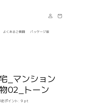
ロ
カ
グ
ー
イ
ト
ン
よくあるご質問
パッケージ版
庫
宅_マンション
物02_トーン
予定ポイント:
9
pt