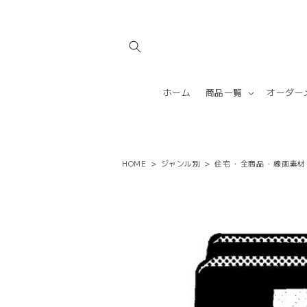
コンテ
ンツに
進む
ホーム
商品一覧
オーダー
HOME
>
ジャンル別
>
住宅
・
全商品
・
線画素材
商品情
報にス
キップ