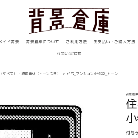
メイド背景
背景倉庫について
ご利用方法
お支払い・ご購入方法
お問い合わせ
（すべて）
・
線画素材（トーンつき）
>
住宅_マンション小物02_トーン
背景倉
住
小
付与