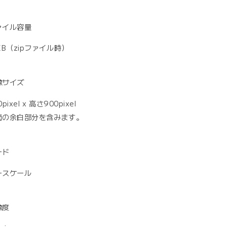
ァイル容量
KB（zipファイル時）
像サイズ
pixel x 高さ900pixel
面の余白部分を含みます。
ード
ースケール
像度