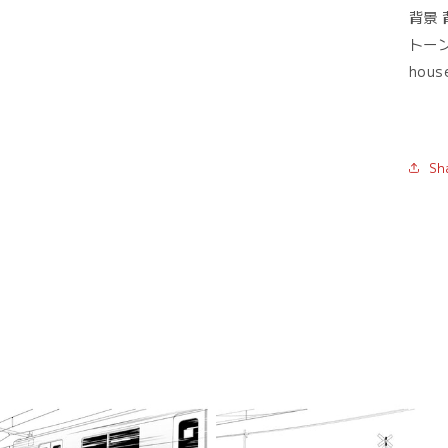
背景 
トーン
hous
Sh