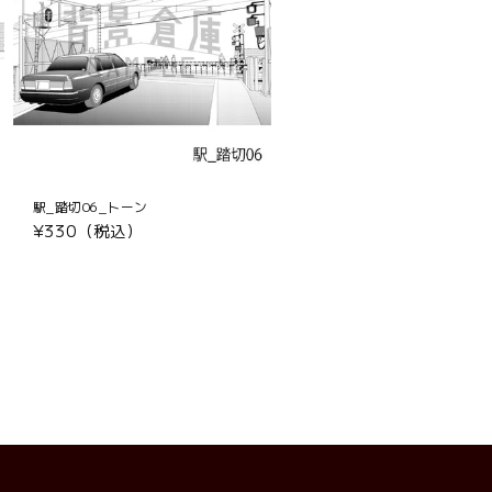
駅_踏切06_トーン
通
¥330（税込）
常
価
格