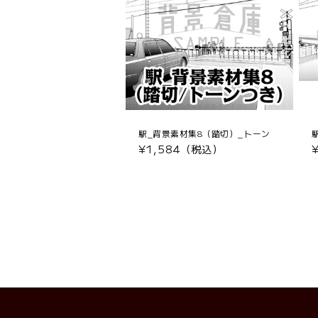
駅_背景素材集8（踏切）_トーン
通
¥1,584（税込）
常
価
格