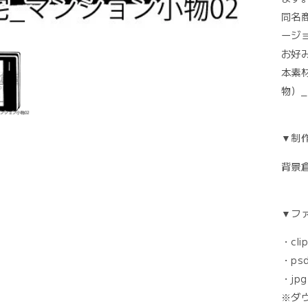
数
同名
量
を
ージ
減
お好
ら
本素
す
物）
▼制
背景
▼フ
・cl
・ps
・jp
※ダウ