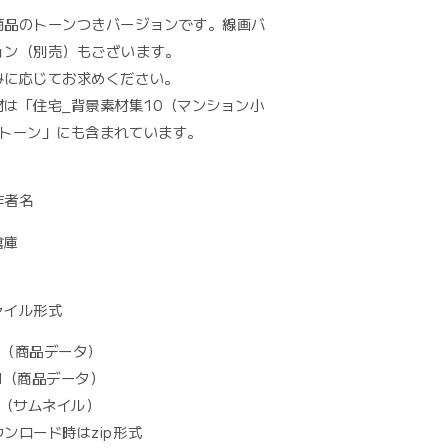
数
商品のトーンつきバージョンです。線画バ
量
を
ョン（別売）もございます。
増
みに応じてお求めください。
や
材は「住宅_背景素材集10（マンション小
す
_トーン」にも含まれています。
作者名
倉庫
ァイル形式
ip（商品データ）
d（商品データ）
g（サムネイル）
ンロード時はzip形式