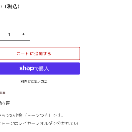
30（税込）
住
宅
_
カートに追加する
マ
ン
シ
ョ
ン
別のお支払い方法
小
物
2_
02_
品内容
ト
ー
ションの小物（トーンつき）です。
ン
とトーンはレイヤーフォルダで分かれてい
の
。