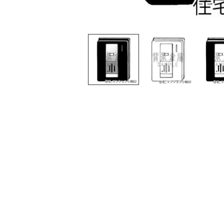
モ
ー
ダ
ル
で
メ
デ
ィ
ア
(1)
を
開
く