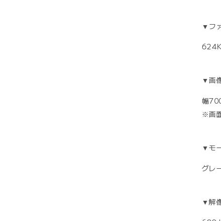
▼フ
624
▼画
幅700
※画
▼モ
グレ
▼解