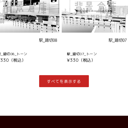
駅_踏切08_トーン
駅_踏切07_トーン
通
¥330（税込）
通
¥330（税込）
常
常
価
価
格
格
すべてを表示する