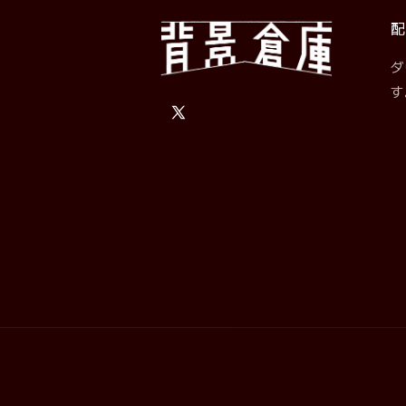
配
ダ
す
X
(Twitter)