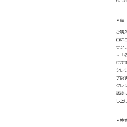
600d
▼備
ご購
由に
サン
→「
けま
クレ
了後
クレ
認後
し上
▼検