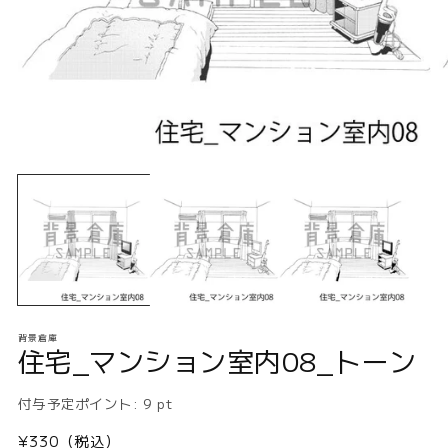
モ
ー
ダ
ル
で
メ
デ
ィ
ア
(1)
(2
背景倉庫
を
住宅_マンション室内08_トーン
開
く
付与予定ポイント:
9
pt
通
¥330（税込）