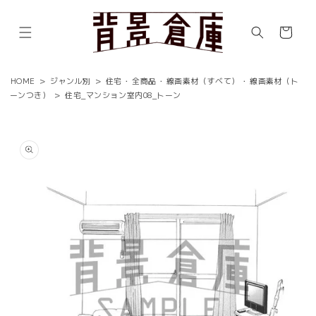
コンテ
ンツに
カ
進む
ー
ト
HOME
>
ジャンル別
>
住宅
・
全商品
・
線画素材（すべて）
・
線画素材（ト
ーンつき）
>
住宅_マンション室内08_トーン
商品情
報にス
キップ