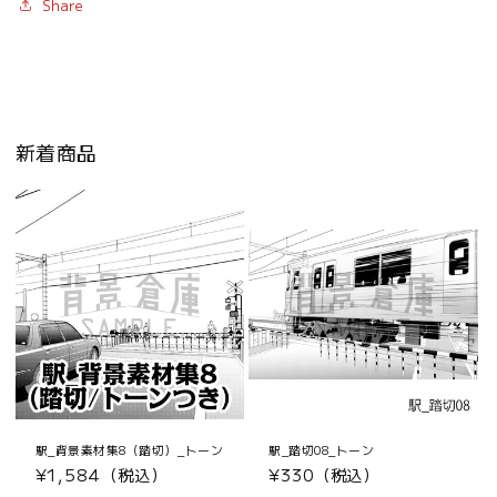
Share
新着商品
駅_背景素材集8（踏切）_トーン
駅_踏切08_トーン
通
¥1,584（税込）
通
¥330（税込）