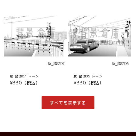
常
常
価
価
格
格
駅_踏切07_トーン
駅_踏切06_トーン
通
¥330（税込）
通
¥330（税込）
常
常
価
価
格
格
すべてを表示する