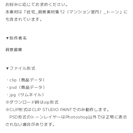
を
を
お好みに応じてお求めください。
減
増
本素材は「住宅_背景素材集12（マンション室内）_トーン」に
ら
や
も含まれています。
す
す
▼制作者名
背景倉庫
▼ファイル形式
・clip（商品データ）
・psd（商品データ）
・jpg（サムネイル）
※ダウンロード時はzip形式
※CLIP形式はCLIP STUDIO PAINTでのみ動作します。
PSD形式のトーンレイヤーはPhotoshop以外では正常に表示
されない場合があります。