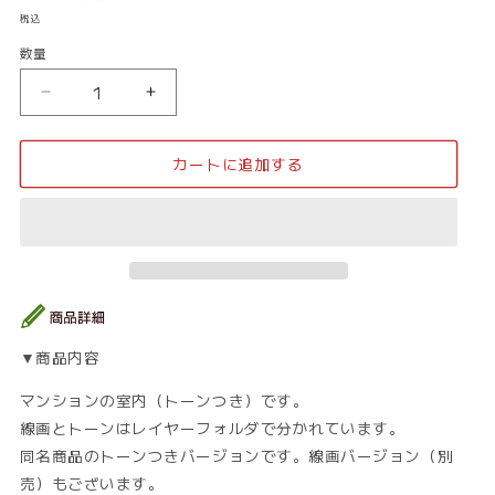
常
税込
価
数量
数
格
量
住
住
宅
宅
_
_
カートに追加する
マ
マ
ン
ン
シ
シ
ョ
ョ
ン
ン
室
室
内
内
08_
08_
▼商品内容
ト
ト
ー
ー
マンションの室内（トーンつき）です。
ン
ン
線画とトーンはレイヤーフォルダで分かれています。
の
の
同名商品のトーンつきバージョンです。線画バージョン（別
数
数
売）もございます。
量
量