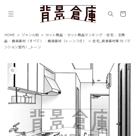
コンテ
ンツに
カ
進む
ー
ト
HOME
>
ジャンル別
>
セット商品
・
セット商品ランキング
・
住宅
・
全商
品
・
線画素材（すべて）
・
線画素材（トーンつき）
>
住宅_背景素材集18（マ
ンション室内）_トーン
商品情
報にス
キップ