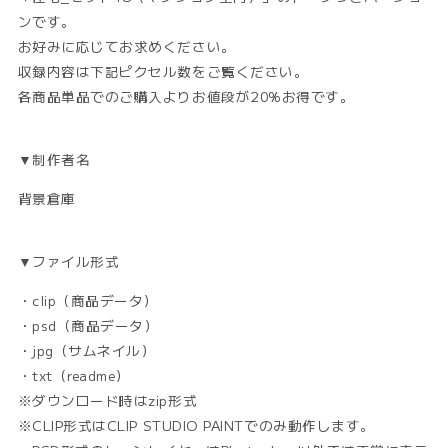
_
_
ンです。
ト
ト
お好みに応じてお求めください。
ー
ー
ン
ン
収録内容は下記ピクセル数をご覧ください。
の
の
各商品単品でのご購入よりお値段が20%お得です。
数
数
量
量
を
を
▼制作者名
減
増
背景倉庫
ら
や
す
す
▼ファイル形式
・clip（商品データ）
・psd（商品データ）
・jpg（サムネイル）
・txt（readme）
※ダウンロード時はzip形式
※CLIP形式はCLIP STUDIO PAINTでのみ動作します。