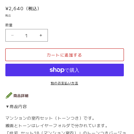
通
¥2,640（税込）
常
税込
価
数量
数
格
量
住
住
宅
宅
_
_
カートに追加する
背
背
景
景
素
素
材
材
集
集
別のお支払い方法
18（マ
18（マ
ン
ン
シ
シ
▼商品内容
ョ
ョ
ン
ン
マンションの室内セット（トーンつき）です。
室
室
線画とトーンはレイヤーフォルダで分かれています。
内）
内）
「住宅_セット18（マンション室内）」のトーンつきバージョ