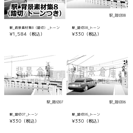
駅_背景素材集8（踏切）_トーン
駅_踏切08_トーン
通
¥1,584（税込）
通
¥330（税込）
常
常
価
価
格
格
駅_踏切07_トーン
駅_踏切06_トーン
通
¥330（税込）
通
¥330（税込）
常
常