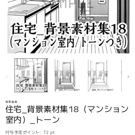
モ
ー
ダ
ル
で
メ
デ
ィ
ア
背景倉庫
(1)
(2
住宅_背景素材集18（マンション
を
開
室内）_トーン
く
付与予定ポイント:
72
pt