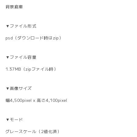
背景倉庫
▼ファイル形式
psd（ダウンロード時はzip）
▼ファイル容量
1.37MB（zipファイル時）
▼画像サイズ
幅4,500pixel x 高さ4,100pixel
▼モード
グレースケール（2値化済）