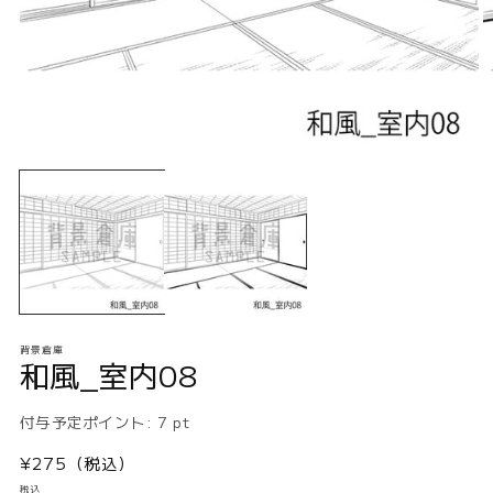
モ
ー
ダ
ル
で
メ
デ
ィ
ア
(1)
(2
背景倉庫
を
和風_室内08
開
く
付与予定ポイント:
7
pt
通
¥275（税込）
常
税込