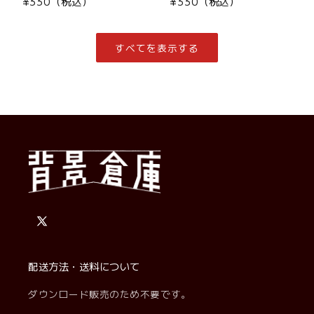
通
¥330（税込）
通
¥330（税込）
常
常
価
価
格
格
すべてを表示する
X
(Twitter)
配送方法・送料について
ダウンロード販売のため不要です。