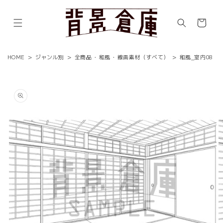
コンテ
ンツに
カ
進む
ー
ト
HOME
>
ジャンル別
>
全商品
・
和風
・
線画素材（すべて）
>
和風_室内08
商品情
報にス
キップ