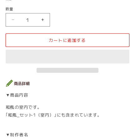
価
数量
数
格
量
和
和
風
風
_
_
カートに追加する
室
室
内
内
08
08
の
の
数
数
量
量
を
を
減
増
▼商品内容
ら
や
す
す
和風の室内です。
｢和風_セット1（室内）｣にも含まれています。
▼制作者名