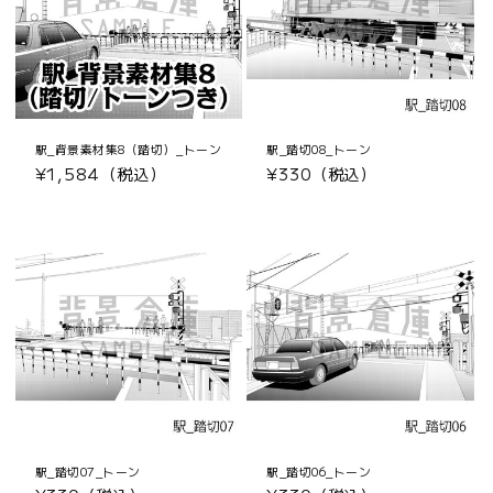
駅_背景素材集8（踏切）_トーン
駅_踏切08_トーン
通
¥1,584（税込）
通
¥330（税込）
常
常
価
価
格
格
駅_踏切07_トーン
駅_踏切06_トーン